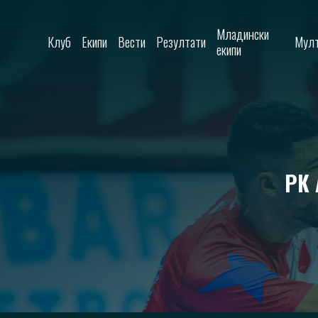
Skip to content
Младински
Клуб
Екипи
Вести
Резултати
Мулт
екипи
РК