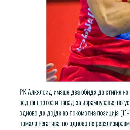
РК Алкалоид имаше два обида да стигне на м
веднаш потоа и напад за израмнување, но у
одново да дојде во покомотна позиција (11-
помала негатива, но одново не реазлизирав