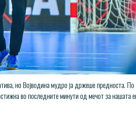
тива, но Војводина мудро ја држеше предноста. По 
остижна во последните минути од мечот за нашата е