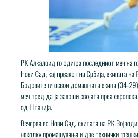
РК Алкалоид го одигра последниот меч на го
Нови Сад, кај првакот на Србија, екипата на
Бодовите ги освои домашната екипа (34-29) 
меч пред да ја заврши својата прва европска
од Шпанија.
Вечерва во Нови Сад, екипата на РК Војвод
неколку промашувања и две технички грешки