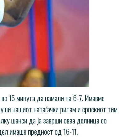
 во 15 минута да намали на 6-7. Имавме
руши нашиот напаѓачки ритам и српскиот тим
олку шанси да ја заврши оваа делница со
дел имаше предност од 16-11.