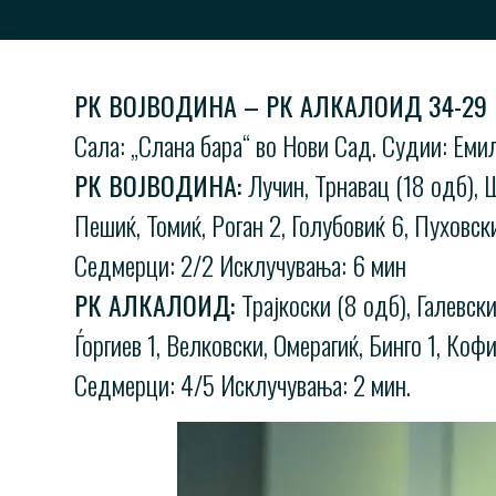
-->
РК ВОЈВОДИНА – РК АЛКАЛОИД 34-29 (
Сала: „Слана бара“ во Нови Сад. Судии: Еми
РК ВОЈВОДИНА:
Лучин, Трнавац (18 одб), Ш
Пешиќ, Томиќ, Роган 2, Голубовиќ 6, Пуховск
Седмерци: 2/2 Исклучувања: 6 мин
РК АЛКАЛОИД:
Трајкоски (8 одб), Галевск
Ѓоргиев 1, Велковски, Омерагиќ, Бинго 1, Коф
Седмерци: 4/5 Исклучувања: 2 мин.