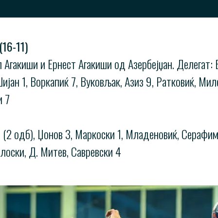
16-11)
л Агакиши и Ернест Агакиши од Азербејџан. Делегат: 
ијан 1, Воркапиќ 7, Вуковљак, Азиз 9, Ратковиќ, Миле
и 7
и (2 одб), Џонов 3, Маркоски 1, Младеновиќ, Серафимо
илоски, Д. Митев, Савревски 4