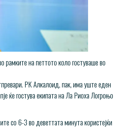
во рамките на петтото коло гостуваше во
тпревари. РК Алкалоид, пак, има уште еден
пје ќе гостува екипата на Ла Риоха Логроњо
те со 6-3 во деветтата минута користејќи