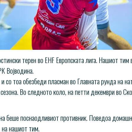
стински терен во EHF Европската лига. Нашиот тим 
 РК Војводина.
и со тоа обезбеди пласман во Главната рунда на на
 сезона. Во следното коло, на петти декември во Ско
ина беше поснаодливиот противник. Поведоа домашни
 на нашиот тим.