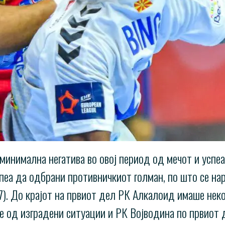
инимална негатива во овој период од мечот и успеа
спеа да одбрани противничкиот голман, по што се на
7). До крајот на првиот дел РК Алкалоид имаше нек
ме од изградени ситуации и РК Војводина по првиот 