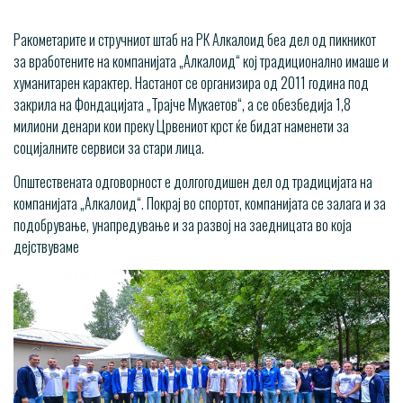
Ракометарите и стручниот штаб на РК Алкалоид беа дел од пикникот
за вработените на компанијата „Алкалоид“ кој традиционално имаше и
хуманитарен карактер. Нас
танот се организира од 2011 година под
закрила на Фондацијата „Трајче Мукаетов“, а се обезбедија 1,8
милиони денари кои преку Црвениот крст ќе бидат наменети за
социјалните сервиси за стари лица.
Општествената одговорност е долгогодишен дел од традицијата на
компанијата „Алкалоид“. Покрај во спортот, компанијата се залага и за
подобрување, унапредување и за развој на заедницата во која
дејствуваме