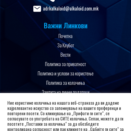
adrkalkaloid@alkaloid.com.mk
Важни Линкови
Почетна
За Клубот
Вести
Политика за приватност
Политика и услови за користење
Политика за колачиња
Заштита на лични податоци
Поддржано од
Ние користиме колачиња на нашата веб-страназа да ви дадеме
најрелевантно искуство со запомнување на вашите преференци и
повторени посети. Со кликнување на „Прифати ги сите“, се
согласувате со употребата на СИТЕ колачиња. Сепак, можете да ги
посетите „Поставки за колачиња“ за да обезбедите
контролирана согласност или пак кликнете на „Одбијте ги сите“ за