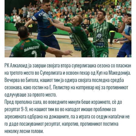
РК Алкалоид ја заврши својата втора суперлигашка сезона со пласман
на третото место во Суперлигата и освоен пехар од Куп на Македонија.
Вечерва во Битола, нашиот тим ја одигра својата последна средба
сезонава, како гостин на Е. Пелистер на натпревар кој за противникот
одлучуваше за првото место.
Пред преполна сала, во воведните минути беше израмнето, сѐ до
резултат 9-9, но нашиот тим во во нападот имаше проблеми со
агресивната одбрана на домашните, па а играта со седум напаѓачи не
го даде посакуваниот резултат, напротив, противникот постигна
неколку лесни голови.