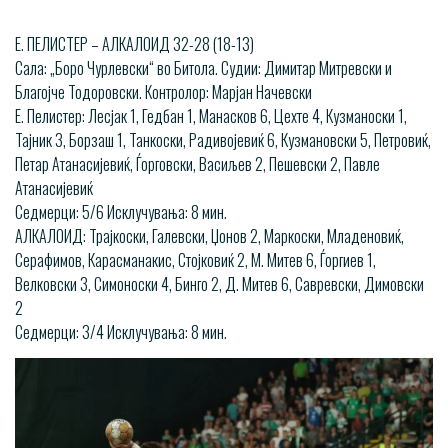
Е. ПЕЛИСТЕР – АЛКАЛОИД 32-28 (18-13)
Сала: „Боро Чурлевски“ во Битола. Судии: Димитар Митревски и
Благојче Тодоровски. Контролор: Марјан Начевски
Е. Пелистер: Лесјак 1, Гедбан 1, Манасков 6, Цехте 4, Кузманоски 1,
Тајник 3, Борзаш 1, Танкоски, Радивојевиќ 6, Кузмановски 5, Петровиќ,
Петар Атанасијевиќ, Ѓорговски, Васиљев 2, Пешевски 2, Павле
Атанасијевиќ
Седмерци: 5/6 Исклучувања: 8 мин.
АЛКАЛОИД: Трајкоски, Галевски, Џонов 2, Маркоски, Младеновиќ,
Серафимов, Карасманакис, Стојковиќ 2, М. Митев 6, Ѓоргиев 1,
Велковски 3, Симоноски 4, Бинго 2, Д. Митев 6, Савревски, Димовски
2
Седмерци: 3/4 Исклучувања: 8 мин.