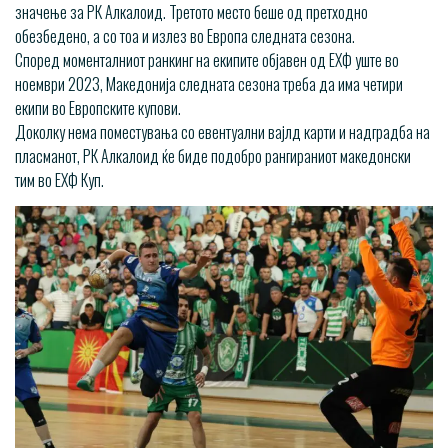
значење за РК Алкалоид. Третото место беше од претходно
обезбедено, а со тоа и излез во Европа следната сезона.
Според моменталниот ранкинг на екипите објавен од ЕХФ уште во
ноември 2023, Македонија следната сезона треба да има четири
екипи во Европските купови.
Доколку нема поместувања со евентуални вајлд карти и надградба на
пласманот, РК Алкалоид ќе биде подобро рангираниот македонски
тим во ЕХФ Куп.