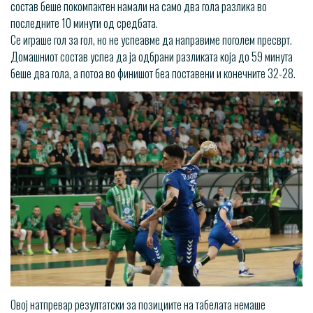
состав беше покомпактен намали на само два гола разлика во
последните 10 минути од средбата.
Се играше гол за гол, но не успеавме да направиме поголем пресврт.
Домашниот состав успеа да ја одбрани разликата која до 59 минута
беше два гола, а потоа во финишот беа поставени и конечните 32-28.
Овој натпревар резултатски за позициите на табелата немаше