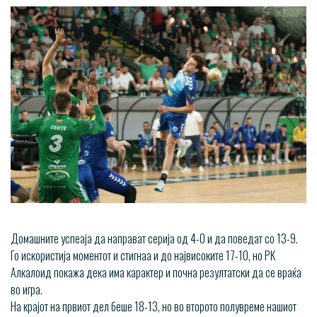
Домашните успеаја да направат серија од 4-0 и да поведат со 13-9.
Го искористија моментот и стигнаа и до највисоките 17-10, но РК
Алкалоид покажа дека има карактер и почна резултатски да се враќа
во игра.
На крајот на првиот дел беше 18-13, но во второто полувреме нашиот