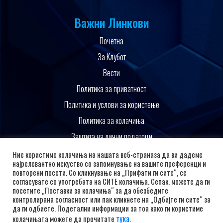
Важни Линкови
Почетна
За Клубот
Вести
Политика за приватност
Политика и услови за користење
Политика за колачиња
Заштита на лични податоци
Поддржано од
Ние користиме колачиња на нашата веб-страназа да ви дадеме
најрелевантно искуство со запомнување на вашите преференци и
повторени посети. Со кликнување на „Прифати ги сите“, се
согласувате со употребата на СИТЕ колачиња. Сепак, можете да ги
посетите „Поставки за колачиња“ за да обезбедите
контролирана согласност или пак кликнете на „Одбијте ги сите“ за
да ги одбиете. Подетални информации за тоа како ги користиме
тука
колачињата можете да прочитате
.