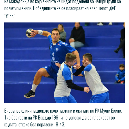
на Македонија во која екипите ќе бидат поделени во четири групи со
по четири екипи. Победниците ќе се пласираат на завршниот „Ф4“
турнир.
Вчера, во елиминациското коло настапи и екипата на РК Мулти Есенс.
Тие беа гости на РК Вардар 1961 и не успеаја да се пласираат во
групата, откако беа поразени 18-43.