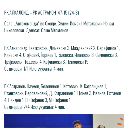
РК АЛКАЛОИД – РК АСТРАИОН 47-15 (24-8)
Сала: „Автокоманда“ во Скопје. Судии: Исмаил Металари и Ненад
Николовски. Делегат: Сашо Младенов
РК Алкалоид: Цветковски, Димевски 3, Младеновиќ 2, Серафимов 1,
Илиески 4, Стојковиќ, Ѓоргиев 1, Галевски, Иваноски 8, Симоноски 3,
Трајковски, Тодески 4, Кофилоски 6, Петковски 15
Седмерци: 1/1 Исклучувања: 4 мин.
РК Астраион: Наумов, Беловинов 1, Котевски, К. Катранџиев 1,
Станковски, Перовановиќ, Д. Катранџиев 1, Цонев 3, Иванов, Ефтимов
4, Пандев 1, В. Стојанов 3, М. Стојанов 1
Седмерци: 2/4 Исклучувања: 4 мин.