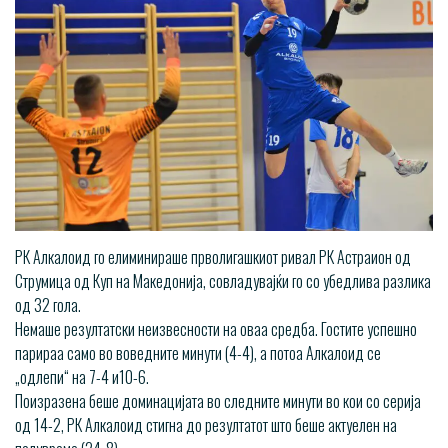
РК Алкалоид го елиминираше прволигашкиот ривал РК Астраион од
Струмица од Куп на Македонија, совладувајќи го со убедлива разлика
од 32 гола.
Немаше резултатски неизвесности на оваа средба. Гостите успешно
парираа само во воведните минути (4-4), а потоа Алкалоид се
„одлепи“ на 7-4 и10-6.
Поизразена беше доминацијата во следните минути во кои со серија
од 14-2, РК Алкалоид стигна до резултатот што беше актуелен на