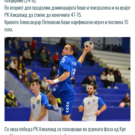
полувреме (24-8).
Во вториот дел продолжи доминацијата беше и поизразена и на крајот
РК Алкалоид да стигне до конечните 47-15.
Крилото Александар Петковски беше најефикасен играч и постигна 15
гола.
Со оваа победа РК Алкалоид се пласираше во групната фаза од Куп