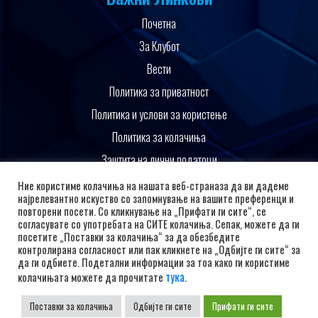
Почетна
За Клубот
Вести
Политика за приватност
Политика и услови за користење
Политика за колачиња
Заштита на лични податоци
Поддржано од
Ние користиме колачиња на нашата веб-страназа да ви дадеме
најрелевантно искуство со запомнување на вашите преференци и
повторени посети. Со кликнување на „Прифати ги сите“, се
согласувате со употребата на СИТЕ колачиња. Сепак, можете да ги
посетите „Поставки за колачиња“ за да обезбедите
контролирана согласност или пак кликнете на „Одбијте ги сите“ за
да ги одбиете. Подетални информации за тоа како ги користиме
тука
колачињата можете да прочитате
.
Поставки за колачиња
Одбијте ги сите
Прифати ги сите
Copyright © 2026 РК Алкалоид