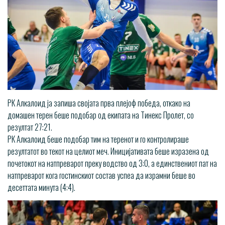
РК Алкалоид ја запиша својата прва плејоф победа, откако на
домашен терен беше подобар од екипата на Тинекс Пролет, со
резултат 27:21.
РК Алкалоид беше подобар тим на теренот и го контролираше
резултатот во текот на целиот меч. Иницијативата беше изразена од
почетокот на натпреварот преку водство од 3:0, а единствениот пат на
натпреварот кога гостинскиот состав успеа да израмни беше во
десеттата минута (4:4).