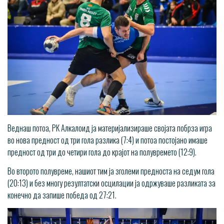
Веднаш потоа, РК Алкалоид ја материјализираше својата побрза игра
во нова предност од три гола разлика (7:4) и потоа постојано имаше
предност од три до четири гола до крајот на полувремето (12:9).
Во второто полувреме, нашиот тим ја зголеми предноста на седум гола
(20:13) и без многу резултатски осцилации ја одржуваше разликата за
конечно да запише победа од 27:21.