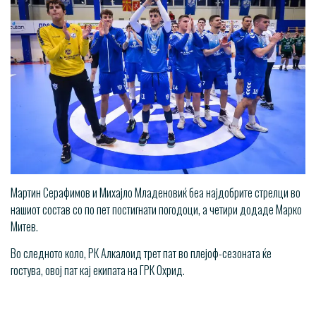
Мартин Серафимов и Михајло Младеновиќ беа најдобрите стрелци во
нашиот состав со по пет постигнати погодоци, а четири додаде Марко
Митев.
Во следното коло, РК Алкалоид трет пат во плејоф-сезоната ќе
гостува, овој пат кај екипата на ГРК Охрид.