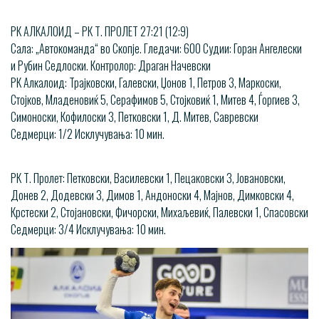
РК АЛКАЛОИД – РК Т. ПРОЛЕТ 27:21 (12:9)
Сала: „Автокоманда“ во Скопје. Гледачи: 600 Судии: Горан Ангелески
и Рубин Седлоски. Контролор: Драган Начевски
РК Алкалоид: Трајковски, Галевски, Џонов 1, Петров 3, Маркоски,
Стојков, Младеновиќ 5, Серафимов 5, Стојковиќ 1, Митев 4, Ѓоргиев 3,
Симоноски, Кофилоски 3, Петковски 1, Д. Митев, Савревски
Седмерци: 1/2 Исклучувања: 10 мин.
РК Т. Пролет: Петковски, Василевски 1, Пецаковски 3, Јовановски,
Донев 2, Додевски 3, Димов 1, Андоноски 4, Мајнов, Димковски 4,
Крстески 2, Стојановски, Фичорски, Михаљевиќ, Палевски 1, Спасовски
Седмерци: 3/4 Исклучувања: 10 мин.