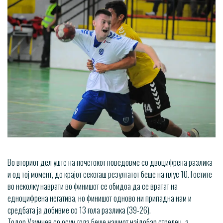
Во вториот дел уште на почетокот поведовме со двоцифрена разлика
и од тој момент, до крајот секогаш резултатот беше на плус 10. Гостите
во неколку наврати во финишот се обидоа да се вратат на
едноцифрена негатива, но финишот одново ни припадна нам и
средбата ја добивме со 13 гола разлика (39-26).
Тодор Узунчев со осум гола беше нашиот најдобар стрелец, а