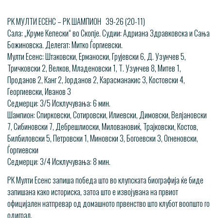
РК МУЛТИ ЕСЕНС – РК ШАМПИОН 39-26 (20-11)
Сала: „Круме Кепески“ во Скопје. Судии: Адриана Здравковска и Сања
Божиновска. Делегат: Митко Ѓоргиевски.
Мулти Есенс: Штаковски, Ерманоски, Грујевски 6, Д. Узунчев 5,
Тричковски 2, Велков, Младеновски 1, Т. Узунчев 8, Митев 1,
Проданов 2, Канг 2, Јорданов 2, Карасманакис 3, Костовски 4,
Георгиевски, Иванов 3
Седмерци: 3/5 Исклучувања: 6 мин.
Шампион: Спирковски, Сотировски, Илиевски, Димовски, Велјановски
7, Сибиновски 7, Дебрешлиоски, Миловановиќ, Трајковски, Костов,
Билбиловски 5, Петровски 1, Миновски 3, Богоевски 3, Огненовски,
Ѓоргиевски
Седмерци: 3/4 Исклучувања: 8 мин.
РК Мулти Есенс запиша победа што во клупската биографија ќе биде
запишана како историска, затоа што е извојувана на првиот
официјален натпревар од домашното првенство што клубот воопшто го
одиграл.