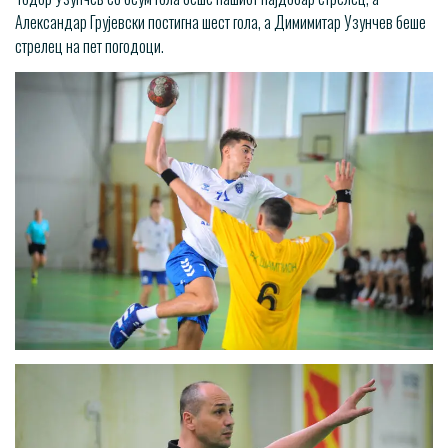
Александар Грујевски постигна шест гола, а Димимитар Узунчев беше
стрелец на пет погодоци.