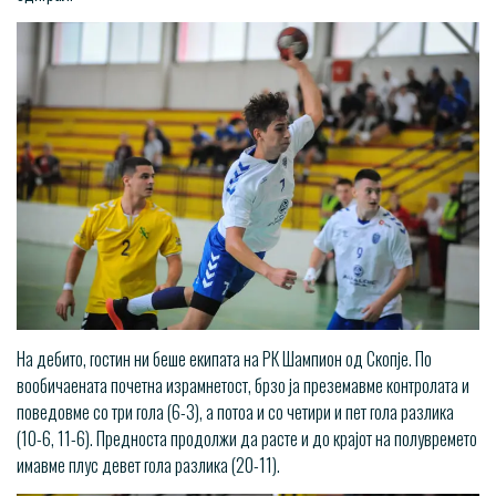
На дебито, гостин ни беше екипата на РК Шампион од Скопје. По
вообичаената почетна израмнетост, брзо ја преземавме контролата и
поведовме со три гола (6-3), а потоа и со четири и пет гола разлика
(10-6, 11-6). Предноста продолжи да расте и до крајот на полувремето
имавме плус девет гола разлика (20-11).