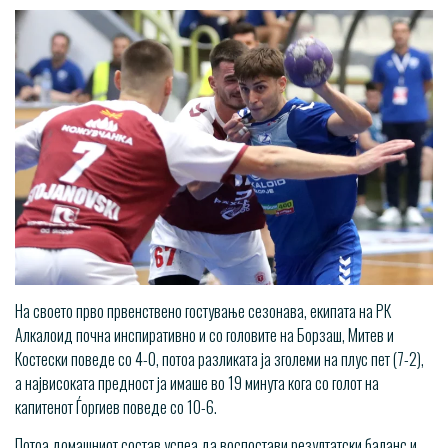
На своето прво првенствено гостување сезонава, екипата на РК
Алкалоид почна инспиративно и со головите на Борзаш, Митев и
Костески поведе со 4-0, потоа разликата ја зголеми на плус пет (7-2),
а највисоката предност ја имаше во 19 минута кога со голот на
капитенот Ѓоргиев поведе со 10-6.
Потоа домашниот состав успеа да воспостави резултатски баланс и