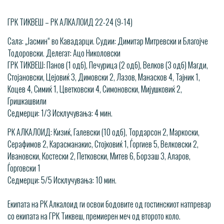
ГРК ТИКВЕШ – РК АЛКАЛОИД 22-24 (9-14)
Сала: „Јасмин“ во Кавадарци. Судии: Димитар Митревски и Благојче
Тодоровски. Делегат: Ацо Николовски
ГРК ТИКВЕШ: Панов (1 одб), Печурица (2 одб), Велков (3 одб) Магди,
Стојановски, Цејовиќ 3, Димовски 2, Лазов, Манасков 4, Тајник 1,
Коцев 4, Симиќ 1, Цветковски 4, Симоновски, Мијушковиќ 2,
Гришкашвили
Седмерци: 1/3 Исклучувања: 4 мин.
РК АЛКАЛОИД: Кизиќ, Галевски (10 одб), Тордарсон 2, Маркоски,
Серафимов 2, Карасманакис, Стојковиќ 1, Ѓоргиев 5, Велковски 2,
Ивановски, Костески 2, Петковски, Митев 6, Борзаш 3, Аларов,
Ѓорговски 1
Седмерци: 5/5 Исклучувања: 10 мин.
Екипата на РК Алкалоид ги освои бодовите од гостинскиот натпревар
со екипата на ГРК Тиквеш, премиерен меч од второто коло.