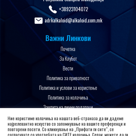
+38923104072
adrkalkaloid@alkaloid.com.mk
Важни Линкови
Почетна
За Клубот
Вести
Политика за приватност
Политика и услови за користење
Политика за колачиња
Заштита на лични податоци
Поддржано од
Ние користиме колачиња на нашата веб-страназа да ви дадеме
најрелевантно искуство со запомнување на вашите преференци и
повторени посети. Со кликнување на „Прифати ги сите“, се
согласувате со употребата на СИТЕ колачиња. Сепак, можете да ги