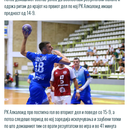
одржа ритам до крајот на првиот дел по кој РК Алкалоид имаше
предност од 14-9.
РК Алкалоид прв постигна гол во вториот дел и поведе со 15-9, а
потоа следеше период во кој заредија исклучувања и заубени топки
по што домашниот тим се врати резултатски во игра и во 41 минута