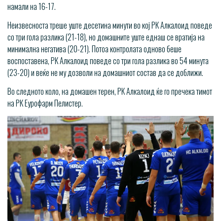
намали на 16-17.
Неизвесноста треше уште десетина минути во кој РК Алкалоид поведе
со три гола разлика (21-18), но домашните уште еднаш се вратија на
минимална негатива (20-21). Потоа контролата одново беше
воспоставена, РК Алкалоид поведе со три гола разлика во 54 минута
(23-20) и веќе не му дозволи на домашниот состав да се доближи.
Во следното коло, на домашен терен, РК Алкалоид ќе го пречека тимот
на РК Еурофарм Пелистер.