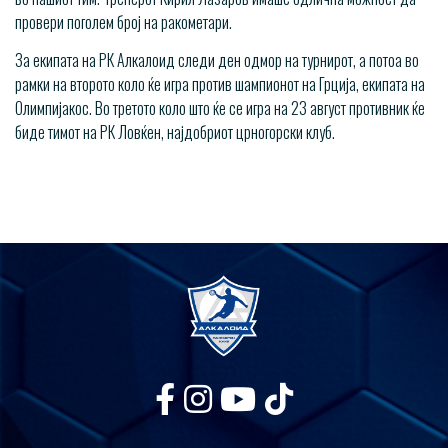
провери поголем број на ракометари.
За екипата на РК Алкалоид следи ден одмор на турнирот, а потоа во
рамки на второто коло ќе игра против шампионот на Грција, екипата на
Олимпијакос. Во третото коло што ќе се игра на 23 август противник ќе
биде тимот на РК Ловќен, најдобриот црногорски клуб.