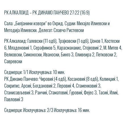
РК АЛКАЛОИД – РК ДИНАМО ПАНЧЕВО 27:22 (16:9)
Сала: „Билјанини извори“ во Охрид. Судии: Михајло Илиевски и
Методија Илиевски. Делегат: Славчо Ристевски
РК Алкалоид: Галевски (11 одб), Трајковски (1 одб), Џонов 1, Костески
6, Младеновиќ 1, Серафимов 5, Карасманакис, Стојковиќ 2, М. Митев 4,
Велковски, Симоноски, Иваноски, Бинго 3, Оливеира 2, Петковски 2,
Савревски
Седмерци: 1/1 Исклучувања: 10 мин.
РК Динамо Панчево: Чировиќ (4 одб), Косановиќ (8 одб), Колинџиќ 1,
Сокритис, Арсиќ, Богдановиќ 2, Перовиќ 4, Стаменковиќ 3,
Станисављевиќ 3, Ранчиќ, Стаматовиќ, Ѓуровиќ, Фејес 3, Тасиќ, Илиќ,
Павловиќ 3
Седмерци: Исклучувања: 2/3 Исклучувања: 16 мин.