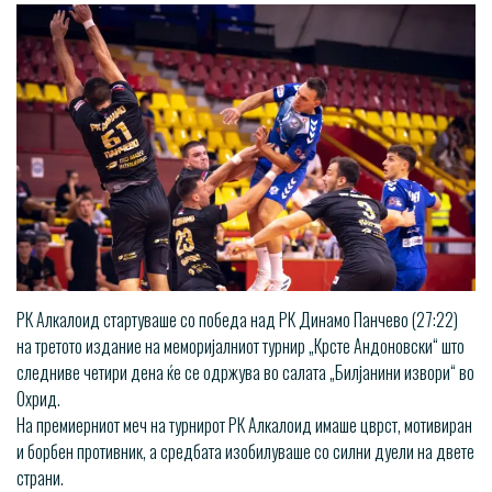
РК Алкалоид стартуваше со победа над РК Динамо Панчево (27:22)
на третото издание на меморијалниот турнир „Крсте Андоновски“ што
следниве четири дена ќе се одржува во салата „Билјанини извори“ во
Охрид.
На премиерниот меч на турнирот РК Алкалоид имаше цврст, мотивиран
и борбен противник, а средбата изобилуваше со силни дуели на двете
страни.