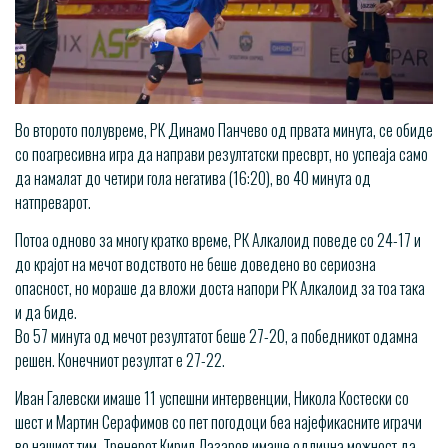
Во второто полувреме, РК Динамо Панчево од првата минута, се обиде
со поагресивна игра да направи резултатски пресврт, но успеаја само
да намалат до четири гола негатива (16:20), во 40 минута од
натпреварот.
Потоа одново за многу кратко време, РК Алкалоид поведе со 24-17 и
до крајот на мечот водството не беше доведено во сериозна
опасност, но мораше да вложи доста напори РК Алкалоид за тоа така
и да биде.
Во 57 минута од мечот резултатот беше 27-20, а победникот одамна
решен. Конечниот резултат е 27-22.
Иван Галевски имаше 11 успешни интервенции, Никола Костески со
шест и Мартин Серафимов со пет погодоци беа најефикасните играчи
во нашиот тим. Тренерот Кирил Лазаров имаше одлична можност да