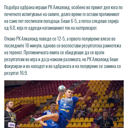
Подобра одбрана играше РК Алкалоид, особено во првиот дел кога по
почетното испитување на силите, долго време го остави противникот
на само пет постигнати погодоци. Беше 6-5, а потоа следеше серија
од 6:0, која го одреди натамошниот тек на натпреварот.
Откако РК Алкалоид поведе со 12-5, а првото полувреме влезе во
последните 10 минути, одново се воспостави резултатска рамнотежа
на теренот. Противничката екипа се обидуваше да се врати
резултатски во игра и да ја намали разликата, но РК Алкалоид беше
фокусиран и во нападот и во одбраната и на полувреме се замина со
резултат 16:9.