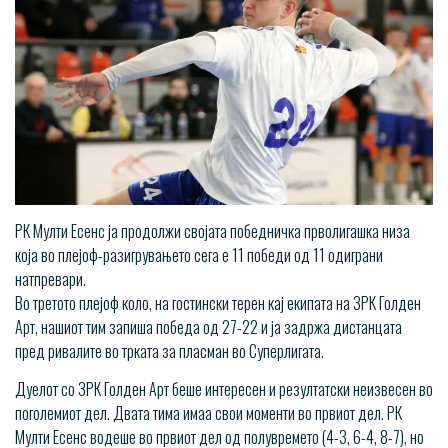
РК Мулти Есенс ја продолжи својата победничка прволигашка низа
која во плејоф-разигрувањето сега е 11 победи од 11 одиграни
натпревари.
Во третото плејоф коло, на гостински терен кај екипата на ЗРК Голден
Арт, нашиот тим запиша победа од 27-22 и ја задржа дистанцата
пред ривалите во трката за пласман во Суперлигата.
Дуелот со ЗРК Голден Арт беше интересен и резултатски неизвесен во
поголемиот дел. Двата тима имаа свои моменти во првиот дел. РК
Мулти Есенс водеше во првиот дел од полувремето (4-3, 6-4, 8-7), но