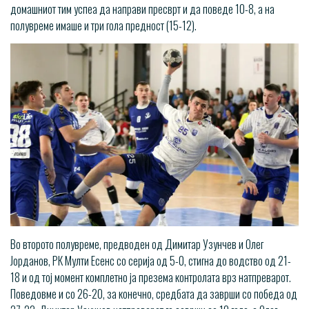
домашниот тим успеа да направи пресврт и да поведе 10-8, а на
полувреме имаше и три гола предност (15-12).
Во второто полувреме, предводен од Димитар Узунчев и Олег
Јорданов, РК Мулти Есенс со серија од 5-0, стигна до водство од 21-
18 и од тој момент комплетно ја презема контролата врз натпреварот.
Поведовме и со 26-20, за конечно, средбата да заврши со победа од