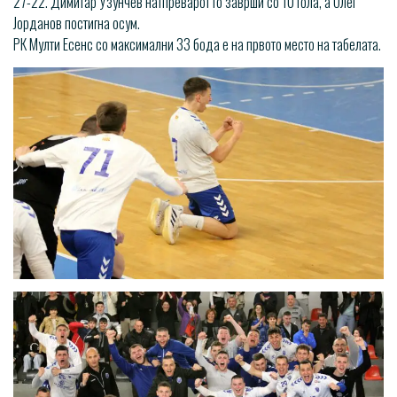
27-22. Димитар Узунчев натпреварот го заврши со 10 гола, а Олег
Јорданов постигна осум.
РК Мулти Есенс со максимални 33 бода е на првото место на табелата.