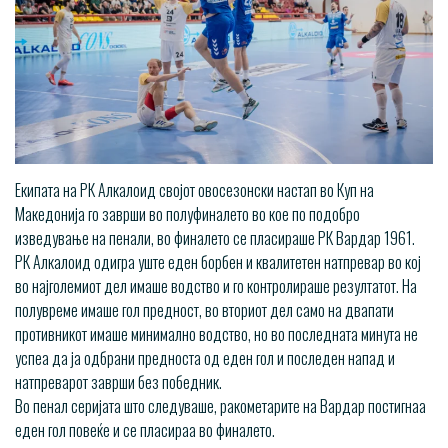
Екипата на РК Алкалоид својот овосезонски настап во Куп на
Македонија го заврши во полуфиналето во кое по подобро
изведување на пенали, во финалето се пласираше РК Вардар 1961.
РК Алкалоид одигра уште еден борбен и квалитетен натпревар во кој
во најголемиот дел имаше водство и го контролираше резултатот. На
полувреме имаше гол предност, во вториот дел само на двапати
противникот имаше минимално водство, но во последната минута не
успеа да ја одбрани предноста од еден гол и последен напад и
натпреварот заврши без победник.
Во пенал серијата што следуваше, ракометарите на Вардар постигнаа
еден гол повеќе и се пласираа во финалето.