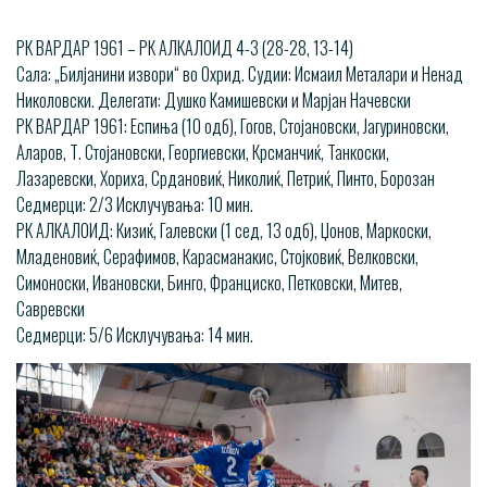
РК ВАРДАР 1961 – РК АЛКАЛОИД 4-3 (28-28, 13-14)
Сала: „Билјанини извори“ во Охрид. Судии: Исмаил Металари и Ненад
Николовски. Делегати: Душко Камишевски и Марјан Начевски
РК ВАРДАР 1961: Еспиња (10 одб), Гогов, Стојановски, Јагуриновски,
Аларов, Т. Стојановски, Георгиевски, Крсманчиќ, Танкоски,
Лазаревски, Хориха, Срдановиќ, Николиќ, Петриќ, Пинто, Борозан
Седмерци: 2/3 Исклучувања: 10 мин.
РК АЛКАЛОИД: Кизиќ, Галевски (1 сед, 13 одб), Џонов, Маркоски,
Младеновиќ, Серафимов, Карасманакис, Стојковиќ, Велковски,
Симоноски, Ивановски, Бинго, Франциско, Петковски, Митев,
Савревски
Седмерци: 5/6 Исклучувања: 14 мин.