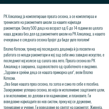
-->
РК Алкалоид ја комплетираше првата сезона, a се комплетираа и
тренинзите на ракометните школи за нашите најмлади
ракометари. Околу 500 деца на возраст од 6 до 14 години во целата
наша држава беа дел од ракометните школи на РК Алкалоид, а нашето
очекување е следната сезона бројот да биде уште поголем!
Влатко Котески, тренер кој последната деценија ѝ ја посвети на
работата со млади ракометари и кој зад себе има завидно искуство, е
последниот кој излезе од салата ова лето. Првата сезона во РК
Алкалоид е завршена, задоволството од сработеното е видливо.
„Здрави и среќни деца се нашата примарна цел“, вели Влатко
Котески.
„Ова беше нашата прва сезона, па затоа и сама по себе е посебна.
Заокруживме успешна сезона, во која ги исполнивме зацртаните цели,
а ги исполнивме, во делови и ги надминавме, и плановите. Ги
воведовме најмладите во нов систем, преку кој се дружевме,
трениравме и учевме. Ги воведовме во светот на ракометот. Живееја,