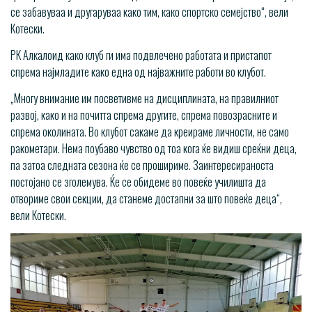
се забавуваа и другаруваа како тим, како спортско семејство“, вели
Котески.
РК Алкалоид како клуб ги има подвлечено работата и пристапот
спрема најмладите како една од најважните работи во клубот.
„Многу внимание им посветивме на дисциплината, на правилниот
развој, како и на почитта спрема другите, спрема повозрасните и
спрема околината. Во клубот сакаме да креираме личности, не само
ракометари. Нема поубаво чувство од тоа кога ќе видиш среќни деца,
па затоа следната сезона ќе се прошириме. Заинтересираноста
постојано се зголемува. Ќе се обидеме во повеќе училишта да
отвориме свои секции, да станеме достапни за што повеќе деца“,
вели Котески.