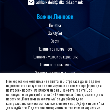
adrkalkaloid@alkaloid.com.mk
Важни Линкови
Почетна
За Клубот
Вести
Политика за приватност
Политика и услови за користење
Политика за колачиња
Заштита на лични податоци
Поддржано од
Ние користиме колачиња на нашата веб-страназа да ви дадеме
најрелевантно искуство со запомнување на вашите преференци и
повторени посети. Со кликнување на „Прифати ги сите“, се
согласувате со употребата на СИТЕ колачиња. Сепак, можете да ги
посетите „Поставки за колачиња“ за да обезбедите
контролирана согласност или пак кликнете на „Одбијте ги сите“ за
да ги одбиете. Подетални информации за тоа како ги користиме