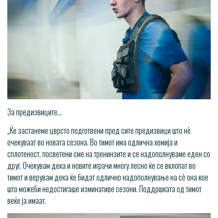
За предизвиците…
„Ќе застанеме цврсто подготвени пред сите предизвици што нѐ
очекуваат во новата сезона. Во тимот има одлична хемија и
сплотеност, посветени сме на тренинзите и се надополнуваме еден со
друг. Очекувам дека и новите играчи многу лесно ќе се вклопат во
тимот и верувам дека ќе бидат одлично надополнување на сѐ она кое
што можеби недостигаше изминативе сезони. Поддршката од тимот
веќе ја имаат.