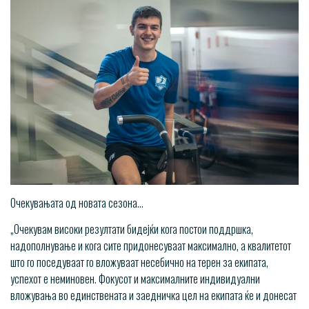
Очекувањата од новата сезона…
„Очекувам високи резултати бидејќи кога постои поддршка,
надополнување и кога сите придонесуваат максимално, а квалитетот
што го поседуваат го вложуваат несебично на терен за екипата,
успехот е неминовен. Фокусот и максималните индивидуални
вложувања во единствената и заедничка цел на екипата ќе и донесат