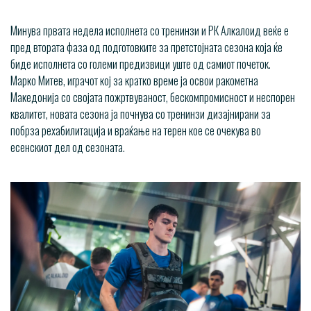
Минува првата недела исполнета со тренинзи и РК Алкалоид веќе е
пред втората фаза од подготовките за претстојната сезона која ќе
биде исполнета со големи предизвици уште од самиот почеток.
Марко Митев, играчот кој за кратко време ја освои ракометна
Македонија со својата пожртвуваност, бескомпромисност и неспорен
квалитет, новата сезона ја почнува со тренинзи дизајнирани за
побрза рехабилитација и враќање на терен кое се очекува во
есенскиот дел од сезоната.