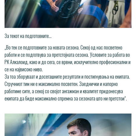
За текот на подготовките…
„Во тек се подготовките за новата сезона. Секој од нас посветено
работи и се подготвува за претстојната сезона. Условите за работа во
РК Алкалоид, како и до сега, се врвни, исклучително професионални и
се на највисоко ниво.
За тоа зборуваат и досегашните резултати и постигнувања на екипата.
Стручниот тим ни е максимално посветен. Заеднички и напорно
работиме сите, а секој со својот ангажман и квалитет придонесува
екипата да биде максимално спремна за сезоната што ни претстои“.