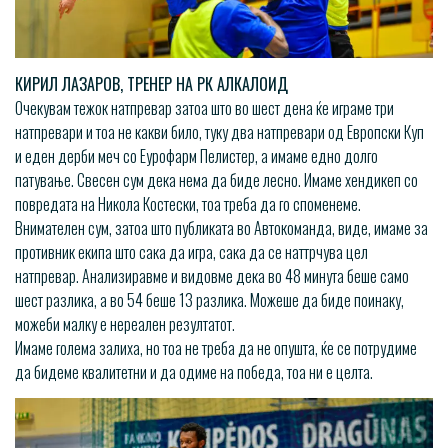
КИРИЛ ЛАЗАРОВ, ТРЕНЕР НА РК АЛКАЛОИД
Очекувам тежок натпревар затоа што во шест дена ќе играме три
натпревари и тоа не какви било, туку два натпревари од Европски Куп
и еден дерби меч со Еурофарм Пелистер, а имаме едно долго
патување. Свесен сум дека нема да биде лесно. Имаме хендикеп со
повредата на Никола Костески, тоа треба да го споменеме.
Внимателен сум, затоа што публиката во Автокоманда, виде, имаме за
противник екипа што сака да игра, сака да се наттрчува цел
натпревар. Анализиравме и видовме дека во 48 минута беше само
шест разлика, а во 54 беше 13 разлика. Можеше да биде поинаку,
можеби малку е нереален резултатот.
Имаме голема залиха, но тоа не треба да не опушта, ќе се потрудиме
да бидеме квалитетни и да одиме на победа, тоа ни е целта.