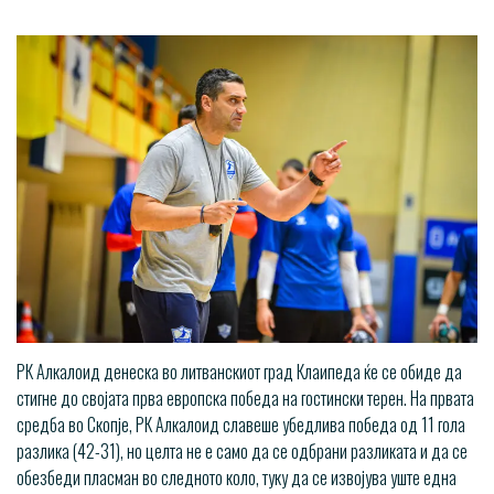
РК Алкалоид денеска во литванскиот град Клаипеда ќе се обиде да
стигне до својата прва европска победа на гостински терен. На првата
средба во Скопје, РК Алкалоид славеше убедлива победа од 11 гола
разлика (42-31), но целта не е само да се одбрани разликата и да се
обезбеди пласман во следното коло, туку да се извојува уште една