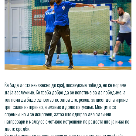
Ќе биде доста неизвесно до крај, посакуваме победа, но ќе мораме
да ја заслужиме. Ќе треба добро да се испотиме за да победиме, а
тоа нема да биде едноставно, затоа што, реков, за шест дена играме
трет силен натпревар, а имавме и долго патување. Момците се
спремни, но и се исцрпени, затоа што одиграа два одлични
натпревари и малку се емотивно истрошени по радоста што ја имаа по
двете средби.
Ќе треба многу да трчаат, свесни сме за тоа во стручниот штаб и ќе