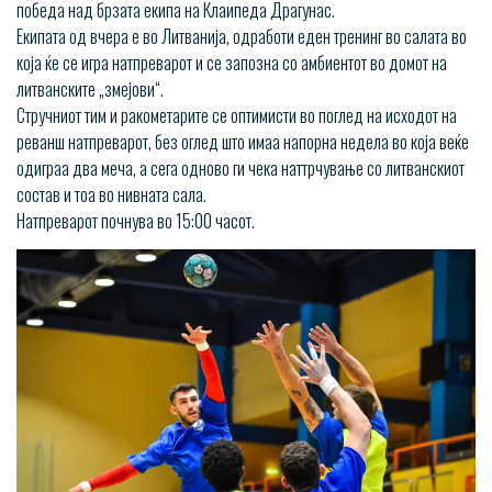
победа над брзата екипа на Клаипеда Драгунас.
Екипата од вчера е во Литванија, одработи еден тренинг во салата во
која ќе се игра натпреварот и се запозна со амбиентот во домот на
литванските „змејови“.
Стручниот тим и ракометарите се оптимисти во поглед на исходот на
реванш натпреварот, без оглед што имаа напорна недела во која веќе
одиграа два меча, а сега одново ги чека наттрчување со литванскиот
состав и тоа во нивната сала.
Натпреварот почнува во 15:00 часот.