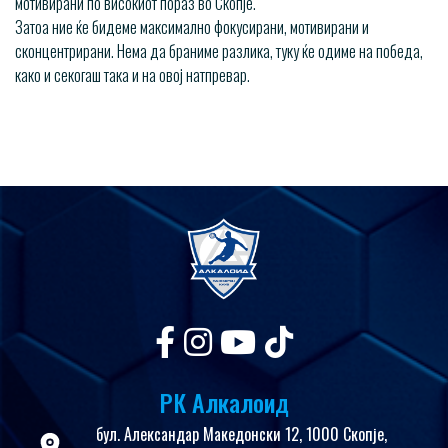
мотивирани по високиот пораз во Скопје.
Затоа ние ќе бидеме максимално фокусирани, мотивирани и
сконцентрирани. Нема да браниме разлика, туку ќе одиме на победа,
како и секогаш така и на овој натпревар.
РК Алкалоид
бул. Александар Македонски 12, 1000 Скопје,