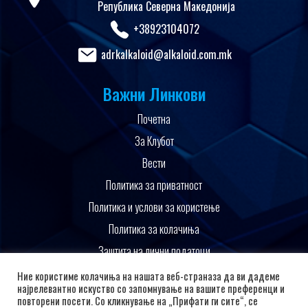
Република Северна Македонија
+38923104072
adrkalkaloid@alkaloid.com.mk
Важни Линкови
Почетна
За Клубот
Вести
Политика за приватност
Политика и услови за користење
Политика за колачиња
Заштита на лични податоци
Поддржано од
Ние користиме колачиња на нашата веб-страназа да ви дадеме
најрелевантно искуство со запомнување на вашите преференци и
повторени посети. Со кликнување на „Прифати ги сите“, се