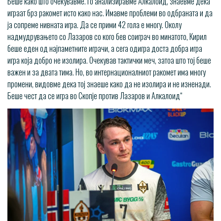
Беше како што очекувавме. Го анализиравме Алкалоид, знаевме дека
играат брз ракомет исто како нас. Имавме проблеми во одбраната и да
ја сопреме нивната игра. Да се прими 42 гола е многу. Околу
надмудрувањето со Лазаров со кого бев соиграч во минатото, Кирил
беше еден од најпаметните играчи, а сега одигра доста добра игра
игра која добро не изолира. Очекував тактички меч, затоа што тој беше
важен и за двата тима. Но, во интернационалниот ракомет има многу
промени, видовме дека тој знаеше како да не изолира и не изненади.
Беше чест да се игра во Скопје против Лазаров и Алкалоид“