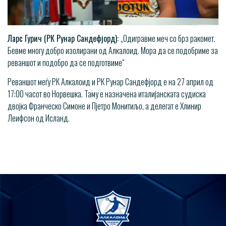
Ларс Гурич (РК Рунар Сандефјорд):
„Одигравме меч со брз ракомет.
Бевме многу добро изолирани од Алкалоид. Мора да се подобриме за
реваншот и подобро да се подготвиме“
Реваншот меѓу РК Алкалоид и РК Рунар Сандефјорд е на 27 април од
17:00 часот во Норвешка. Таму е назначена италијанската судиска
двојка Франческо Симоне и Пјетро Монитиљо, а делегат е Хлинир
Леифсон од Исланд.