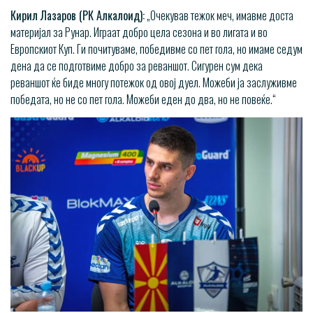
Кирил Лазаров (РК Алкалоид):
„Очекував тежок меч, имавме доста
материјал за Рунар. Играат добро цела сезона и во лигата и во
Европскиот Куп. Ги почитуваме, победивме со пет гола, но имаме седум
дена да се подготвиме добро за реваншот. Сигурен сум дека
реваншот ќе биде многу потежок од овој дуел. Можеби ја заслуживме
победата, но не со пет гола. Можеби еден до два, но не повеќе.“