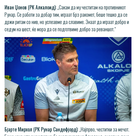
Иван Џонов (РК Алкалоид):
„Сакам да му честитам на противникот
Рунар. Се работи за добар тим, играат брз ракомет, беше тешко да се
држи ритам со нив, но успеавме да славиме. Знаат да играат добро и
седум на шест, ќе мора да се подготвиме добро за реваншот.“
Бјарте Мирхол (РК Рунар Сандефјорд):
„Најпрво, честитки за мечот.