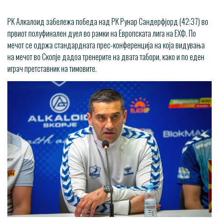
РК Алкалоид забележа победа над РК Рунар Сандерфјорд (42:37) во
првиот полуфинален дуел во рамки на Европската лига на ЕХФ. По
мечот се одржа стандардната прес-конференција на која видувања
на мечот во Скопје дадоа тренерите на двата табори, како и по еден
играч претставник на тимовите.