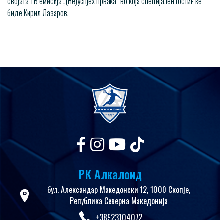
својата ТВ емисија „(Не)успјех првака“ во која специјален гостин ќе
биде Кирил Лазаров.
РК Алкалоид
бул. Александар Македонски 12, 1000 Скопје,
Република Северна Македонија
+38923104072