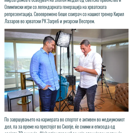
Олимписки игри со легендарната генерација на хрватската
репрезентација. Своевремено беше соиграч со нашиот тренер Кирил
Лазаров во хрватски РК Загреб и унгарски Веспрем.
По завршувањето на кариерата во спортот е активен во медиумскиот
дел, па за време на престојот во Скопје, ќе сними и епизода од