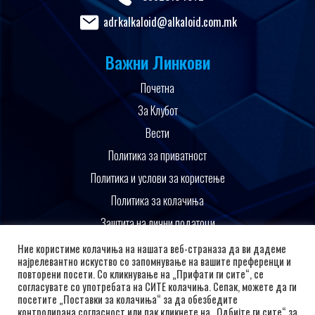
adrkalkaloid@alkaloid.com.mk
Важни Линкови
Почетна
За Клубот
Вести
Политика за приватност
Политика и услови за користење
Политика за колачиња
Заштита на лични податоци
Поддржано од
Ние користиме колачиња на нашата веб-страназа да ви дадеме
најрелевантно искуство со запомнување на вашите преференци и
повторени посети. Со кликнување на „Прифати ги сите“, се
согласувате со употребата на СИТЕ колачиња. Сепак, можете да ги
посетите „Поставки за колачиња“ за да обезбедите
контролирана согласност или пак кликнете на „Одбијте ги сите“ за