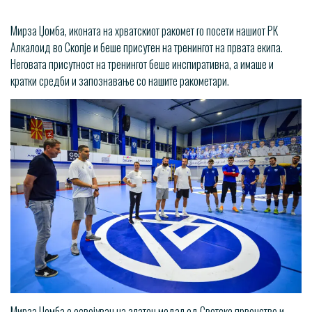
Мирза Џомба, иконата на хрватскиот ракомет го посети нашиот РК
Алкалоид во Скопје и беше присутен на тренингот на првата екипа.
Неговата присутност на тренингот беше инспиративна, а имаше и
кратки средби и запознавање со нашите ракометари.
Мирза Џомба е освојувач на златен медал од Светско првенство и