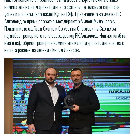
изминатата календарска година го оствари најголемиот европски
успех и го освои Европскиот Куп на ЕХФ. Признанието во име на РК
Алкалоид го прими оперативниот директор Милош Милошевски.
Признанието од Град Скопје и Сојузот на Спортови на Скопје за
најдобар тренер исто така завршува кај РК Алкалоид. Нашиот клуб го
има и најдобриот тренер за изминатата календарска година, а тоа е
нашата ракометна легенда Кирил Лазаров.