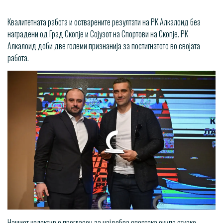
Квалитетната работа и остварените резултати на РК Алкалоид беа
наградени од Град Скопје и Сојузот на Спортови на Скопје. РК
Алкалоид доби две големи признанија за постигнатото во својата
работа.
Нашиот колектив е прогласен за најдобра спортска екипа откако