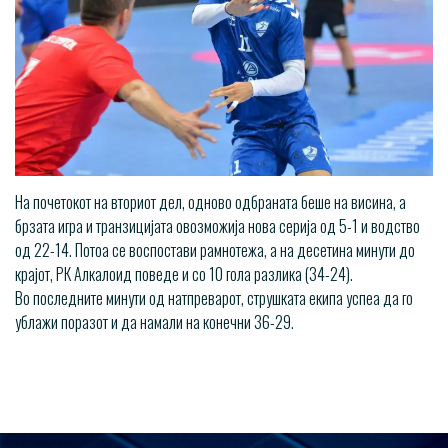
На почетокот на вториот дел, одново одбраната беше на висина, а
брзата игра и транзицијата овозможија нова серија од 5-1 и водство
од 22-14. Потоа се воспостави рамнотежа, а на десетина минути до
крајот, РК Алкалоид поведе и со 10 гола разлика (34-24).
Во последните минути од натпреварот, струшката екипа успеа да го
ублажи поразот и да намали на конечни 36-29.