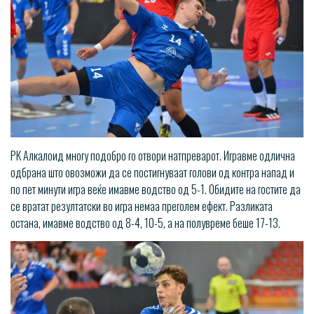
РК Алкалоид многу подобро го отвори натпреварот. Игравме одлична
одбрана што овозможи да се постигнуваат голови од контра напад и
по пет минути игра веќе имавме водство од 5-1. Обидите на гостите да
се вратат резултатски во игра немаа преголем ефект. Разликата
остана, имавме водство од 8-4, 10-5, а на полувреме беше 17-13.