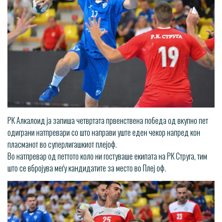
РК Алкалоид ја запиша четвртата првенствена победа од вкупно пет
одиграни натпревари со што направи уште еден чекор напред кон
пласманот во суперлигашкиот плејоф.
Во натпревар од петтото коло ни гостуваше екипата на РК Струга, тим
што се вбројува меѓу кандидатите за место во Плеј оф.