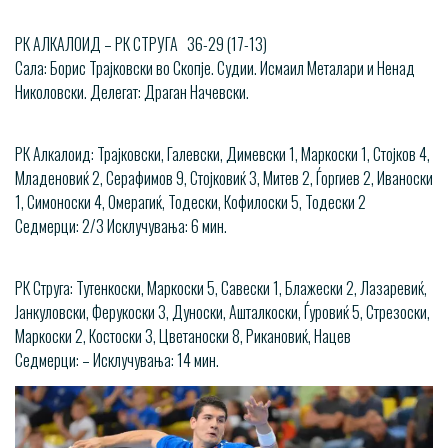
РК АЛКАЛОИД – РК СТРУГА 36-29 (17-13)
Сала: Борис Трајковски во Скопје. Судии. Исмаил Металари и Ненад
Николовски. Делегат: Драган Начевски.
РК Алкалоид: Трајковски, Галевски, Димевски 1, Маркоски 1, Стојков 4,
Младеновиќ 2, Серафимов 9, Стојковиќ 3, Митев 2, Ѓоргиев 2, Иваноски
1, Симоноски 4, Омерагиќ, Тодески, Кофилоски 5, Тодески 2
Седмерци: 2/3 Исклучувања: 6 мин.
РК Струга: Тутенкоски, Маркоски 5, Савески 1, Блажески 2, Лазаревиќ,
Јанкуловски, Ферукоски 3, Дуноски, Ашталкоски, Ѓуровиќ 5, Стрезоски,
Маркоски 2, Костоски 3, Цветаноски 8, Рикановиќ, Нацев
Седмерци: – Исклучувања: 14 мин.