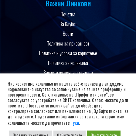
Важни Линкови
Почетна
За Клубот
Вести
Политика за приватност
Политика и услови за користење
Политика за колачиња
Заштита на лични податоци
Поддржано од
Ние користиме колачиња на нашата веб-страназа да ви дадеме
најрелевантно искуство со запомнување на вашите преференци и
повторени посети. Со кликнување на „Прифати ги сите“, се
согласувате со употребата на СИТЕ колачиња. Сепак, можете да ги
посетите „Поставки за колачиња“ за да обезбедите
контролирана согласност или пак кликнете на „Одбијте ги сите“ за
да ги одбиете. Подетални информации за тоа како ги користиме
тука
колачињата можете да прочитате
.
Поставки за колачиња
Одбијте ги сите
Прифати ги сите