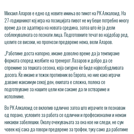
Михаил Аларов е едно од новите имиња во тимот на РК Алкалоид. На
27-годишникот кој игра на позицијата пивот не му беше потребно многу
време да се адаптира на новата средина, затоа што ќе ја дели
соблекувалната со познати лица. Подготовките течат во најдобар ред,
целите се високи, но прогнози предвреме нема, вели Аларов.
„Работиме доста напорно, имаме доволно време да ја темпираме
формата според желбите на тренерот Лазаров и добро да се
спремиме за тешката сезона, која сигурно ќе биде највозбудливата
досега. Ќе имаме и тежок противник во Европа, но ние како играчи
даваме максимум секој ден, екипата е сложна, полека се
подготвуваме за нашите цели кои сакаме да ги оствариме и
исполниме.
Во РК Алкалоид се вклопив одлично затоа што играчите ги познавам
од порано, условите за работа се одлични и професионални и немам
никакви забелешки. Околу очекувањата за она кое ни следи, не сум
човек кој сака да говори предвреме за трофеи, туку само да работиме