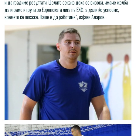
и да градиме резултати. Целите секако дека се високи, имаме желба
да играме и групи во Европската лига на ЕХФ, а дали ќе успееме,
времето ќе покаже. Наше е да работиме“, изјави Аларов.