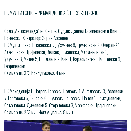
РК МУЛТИ ЕСЕНС – РК МАКЕДОНИЈА Ѓ. П. 33-31 (20-10)
Сала:„Автокоманда“ во Скопје. Судии: Даниел Божиновски и Виктор
Начевски. Контролор: Зоран Арсенов
РК Мулти Есенс: Штаковски, Д. Узунчев 8, Тручковски 2, Омерагиќ 1,
Алексовски, Трајковски, Велков, Ерманоски, Младеновски 1, Т.
Узунчев 3, Митев 5, Проданов 2, Канг 1, Карасманакис, Костовски 9,
Георгиевски
Седмерци: 3/3 Исклучувања: 4 мин.
РК Македонија Ѓ. Петров: Ѓероски, Нелоски 1, Ангеловски 3, Ролевски
7, Ѓорѓевски 5, Ѓиноски 6, Шумоски, Јаневски, Нацев 1, Трифуновски,
Огњановски, Димовски 5, Стојановски 3, Марковски, Трајановски
Седмерци: 2/3 мин Исклучувања: 8 мин.