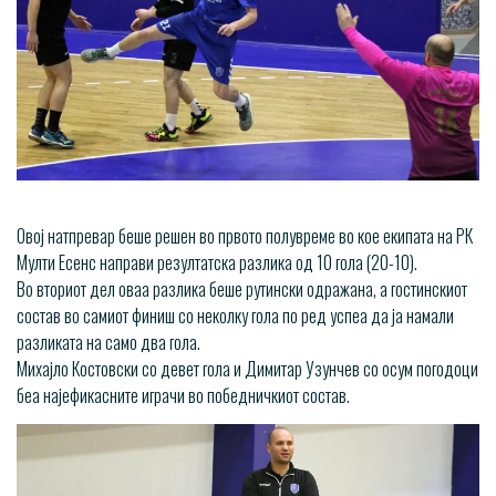
Овој натпревар беше решен во првото полувреме во кое екипата на РК
Мулти Есенс направи резултатска разлика од 10 гола (20-10).
Во вториот дел оваа разлика беше рутински одражана, а гостинскиот
состав во самиот финиш со неколку гола по ред успеа да ја намали
разликата на само два гола.
Михајло Костовски со девет гола и Димитар Узунчев со осум погодоци
беа најефикасните играчи во победничкиот состав.