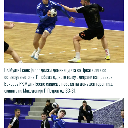
РК Мулти Есенс ја продолжи доминацијата во Првата лига со
остварувањето на 11 победа од исто толку одиграни натпревари.
Вечерва РК Мулти Есенс славеше победа на домашен терен над
екипата на Македонија Ѓ. Петров од 33-31.