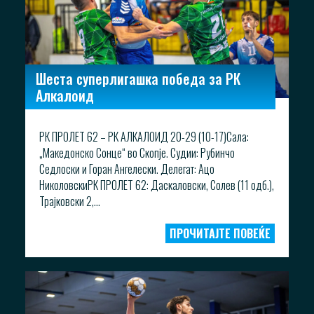
Шеста суперлигашка победа за РК
Алкалоид
РК ПРОЛЕТ 62 – РК АЛКАЛОИД 20-29 (10-17)Сала:
„Македонско Сонце“ во Скопје. Судии: Рубинчо
Седлоски и Горан Ангелески. Делегат: Ацо
НиколовскиРК ПРОЛЕТ 62: Даскаловски, Солев (11 одб.),
Трајковски 2,...
ПРОЧИТАЈТЕ ПОВЕЌЕ