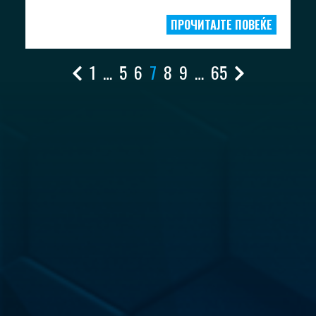
ПРОЧИТАЈТЕ ПОВЕЌЕ
1
…
5
6
7
8
9
…
65