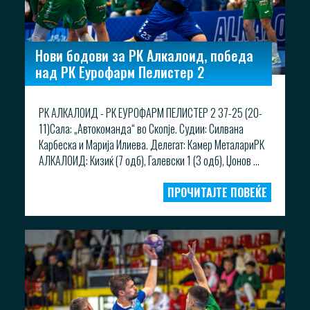
Нови бодови за РК Алкалоид, победа
над РК Еурофарм Пелистер 2
РК АЛКАЛОИД - РК ЕУРОФАРМ ПЕЛИСТЕР 2 37-25 (20-
11)Сала: „Автокоманда“ во Скопје. Судии: Силвана
Карбеска и Марија Илиева. Делегат: Камер МеталариРК
АЛКАЛОИД: Кизиќ (7 одб), Галевски 1 (3 одб), Џонов ...
ПРОЧИТАЈТЕ ПОВЕЌЕ