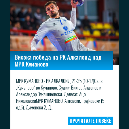
Висока победа на РК Алкалоид над
МРК Куманово
МРК КУМАНОВО - РК АЛКАЛОИД 21-35 (10-17)Сала:
„Куманово“ во Куманово. Судии: Виктор Андонов и
Александар Вукашиновски. Делегат: Ацо
НиколовскиМРК КУМАНОВО: Антевски, Трајковски (5
одб), Димевски 2, Д...
ПРОЧИТАЈТЕ ПОВЕЌЕ