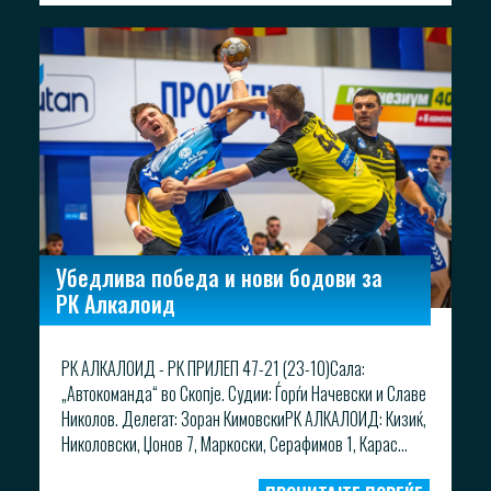
Убедлива победа и нови бодови за
РК Алкалоид
РК АЛКАЛОИД - РК ПРИЛЕП 47-21 (23-10)Сала:
„Автокоманда“ во Скопје. Судии: Ѓорѓи Начевски и Славе
Николов. Делегат: Зоран КимовскиРК АЛКАЛОИД: Кизиќ,
Николовски, Џонов 7, Маркоски, Серафимов 1, Карас...