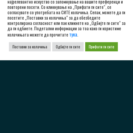
најрелевантно искуство со запомнување на вашите преференци и
повторени посети. Со кликнување на „Прифати ги сите“, се
РК Алкалоид
согласувате со употребата на СИТЕ колачиња. Сепак, можете да ги
посетите „Поставки за колачиња“ за да обезбедите
бул. Александар Македонски 12, 1000 Скопје,
контролирана согласност или пак кликнете на „Одбијте ги сите“ за
Република Северна Македонија
да ги одбиете. Подетални информации за тоа како ги користиме
тука
колачињата можете да прочитате
.
+38923104072
Поставки за колачиња
Одбијте ги сите
Прифати ги сите
adrkalkaloid@alkaloid.com.mk
Важни Линкови
Почетна
За Клубот
Вести
Политика за приватност
Политика и услови за користење
Политика за колачиња