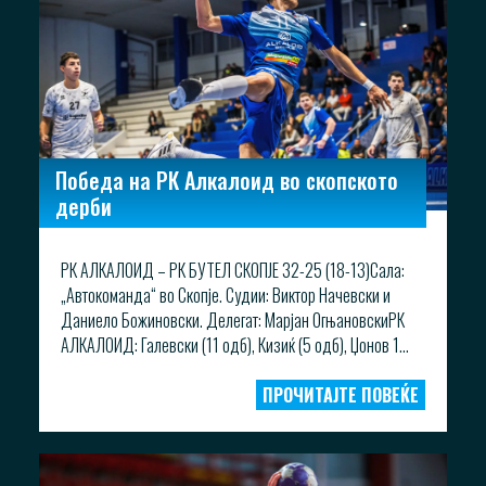
Победа на РК Алкалоид во скопското
дерби
РК АЛКАЛОИД – РК БУТЕЛ СКОПЈЕ 32-25 (18-13)Сала:
„Автокоманда“ во Скопје. Судии: Виктор Начевски и
Даниело Божиновски. Делегат: Марјан ОгњановскиРК
АЛКАЛОИД: Галевски (11 одб), Кизиќ (5 одб), Џонов 1...
ПРОЧИТАЈТЕ ПОВЕЌЕ