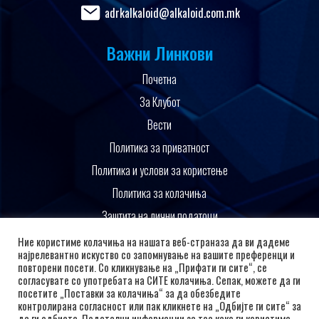
adrkalkaloid@alkaloid.com.mk
Важни Линкови
Почетна
За Клубот
Вести
Политика за приватност
Политика и услови за користење
Политика за колачиња
Заштита на лични податоци
Поддржано од
Ние користиме колачиња на нашата веб-страназа да ви дадеме
најрелевантно искуство со запомнување на вашите преференци и
повторени посети. Со кликнување на „Прифати ги сите“, се
согласувате со употребата на СИТЕ колачиња. Сепак, можете да ги
посетите „Поставки за колачиња“ за да обезбедите
контролирана согласност или пак кликнете на „Одбијте ги сите“ за
да ги одбиете. Подетални информации за тоа како ги користиме