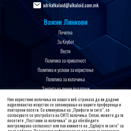
adrkalkaloid@alkaloid.com.mk
Важни Линкови
Почетна
За Клубот
Вести
Политика за приватност
Политика и услови за користење
Политика за колачиња
Заштита на лични податоци
Поддржано од
Ние користиме колачиња на нашата веб-страназа да ви дадеме
најрелевантно искуство со запомнување на вашите преференци и
повторени посети. Со кликнување на „Прифати ги сите“, се
согласувате со употребата на СИТЕ колачиња. Сепак, можете да ги
посетите „Поставки за колачиња“ за да обезбедите
контролирана согласност или пак кликнете на „Одбијте ги сите“ за
да ги одбиете. Подетални информации за тоа како ги користиме