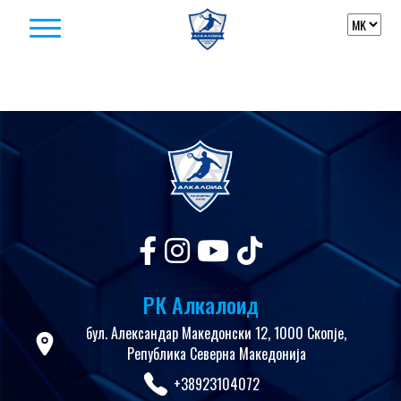
Skip to content
РК Алкалоид
бул. Александар Македонски 12, 1000 Скопје,
Република Северна Македонија
+38923104072