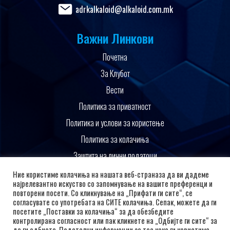
adrkalkaloid@alkaloid.com.mk
Важни Линкови
Почетна
За Клубот
Вести
Политика за приватност
Политика и услови за користење
Политика за колачиња
Заштита на лични податоци
Поддржано од
Ние користиме колачиња на нашата веб-страназа да ви дадеме
најрелевантно искуство со запомнување на вашите преференци и
повторени посети. Со кликнување на „Прифати ги сите“, се
согласувате со употребата на СИТЕ колачиња. Сепак, можете да ги
посетите „Поставки за колачиња“ за да обезбедите
контролирана согласност или пак кликнете на „Одбијте ги сите“ за
да ги одбиете. Подетални информации за тоа како ги користиме