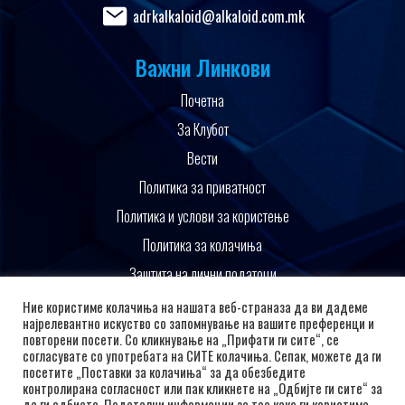
adrkalkaloid@alkaloid.com.mk
Важни Линкови
Почетна
За Клубот
Вести
Политика за приватност
Политика и услови за користење
Политика за колачиња
Заштита на лични податоци
Поддржано од
Ние користиме колачиња на нашата веб-страназа да ви дадеме
најрелевантно искуство со запомнување на вашите преференци и
повторени посети. Со кликнување на „Прифати ги сите“, се
согласувате со употребата на СИТЕ колачиња. Сепак, можете да ги
посетите „Поставки за колачиња“ за да обезбедите
контролирана согласност или пак кликнете на „Одбијте ги сите“ за
да ги одбиете. Подетални информации за тоа како ги користиме