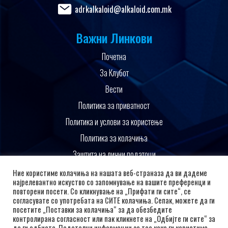
adrkalkaloid@alkaloid.com.mk
Важни Линкови
Почетна
За Клубот
Вести
Политика за приватност
Политика и услови за користење
Политика за колачиња
Заштита на лични податоци
Поддржано од
Ние користиме колачиња на нашата веб-страназа да ви дадеме
најрелевантно искуство со запомнување на вашите преференци и
повторени посети. Со кликнување на „Прифати ги сите“, се
согласувате со употребата на СИТЕ колачиња. Сепак, можете да ги
посетите „Поставки за колачиња“ за да обезбедите
контролирана согласност или пак кликнете на „Одбијте ги сите“ за
да ги одбиете. Подетални информации за тоа како ги користиме