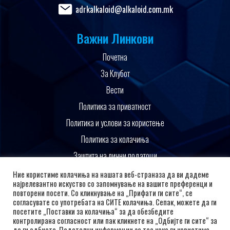
adrkalkaloid@alkaloid.com.mk
Важни Линкови
Почетна
За Клубот
Вести
Политика за приватност
Политика и услови за користење
Политика за колачиња
Заштита на лични податоци
Поддржано од
Ние користиме колачиња на нашата веб-страназа да ви дадеме
најрелевантно искуство со запомнување на вашите преференци и
повторени посети. Со кликнување на „Прифати ги сите“, се
согласувате со употребата на СИТЕ колачиња. Сепак, можете да ги
посетите „Поставки за колачиња“ за да обезбедите
контролирана согласност или пак кликнете на „Одбијте ги сите“ за
да ги одбиете. Подетални информации за тоа како ги користиме