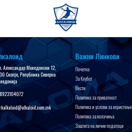
имедија
FanShop
лкалоид
Важни Линкови
л. Александар Македонски 12,
Почетна
00 Скопје, Република Северна
За Клубот
кедонија
Вести
8923104072
Политика за приватност
Политика и услови за користење
rkalkaloid@alkaloid.com.mk
Политика за колачиња
Заштита на лични податоци