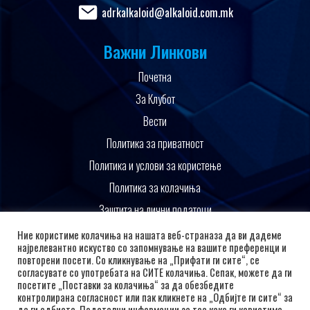
adrkalkaloid@alkaloid.com.mk
Важни Линкови
Почетна
За Клубот
Вести
Политика за приватност
Политика и услови за користење
Политика за колачиња
Заштита на лични податоци
Поддржано од
Ние користиме колачиња на нашата веб-страназа да ви дадеме
најрелевантно искуство со запомнување на вашите преференци и
повторени посети. Со кликнување на „Прифати ги сите“, се
согласувате со употребата на СИТЕ колачиња. Сепак, можете да ги
посетите „Поставки за колачиња“ за да обезбедите
контролирана согласност или пак кликнете на „Одбијте ги сите“ за
да ги одбиете. Подетални информации за тоа како ги користиме