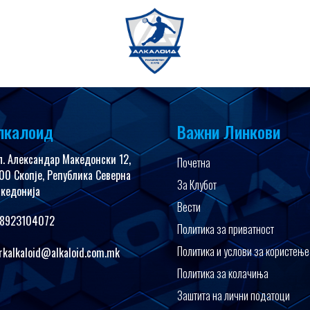
имедија
FanShop
лкалоид
Важни Линкови
л. Александар Македонски 12,
Почетна
00 Скопје, Република Северна
За Клубот
кедонија
Вести
8923104072
Политика за приватност
Политика и услови за користење
rkalkaloid@alkaloid.com.mk
Политика за колачиња
Заштита на лични податоци