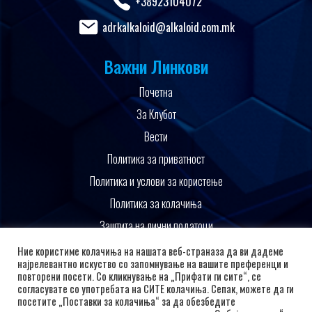
+38923104072
adrkalkaloid@alkaloid.com.mk
Важни Линкови
Почетна
За Клубот
Вести
Политика за приватност
Политика и услови за користење
Политика за колачиња
Заштита на лични податоци
Поддржано од
Ние користиме колачиња на нашата веб-страназа да ви дадеме
најрелевантно искуство со запомнување на вашите преференци и
повторени посети. Со кликнување на „Прифати ги сите“, се
согласувате со употребата на СИТЕ колачиња. Сепак, можете да ги
посетите „Поставки за колачиња“ за да обезбедите