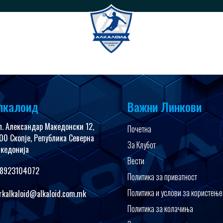
имедија
FanShop
лкалоид
Важни Линкови
л. Александар Македонски 12,
Почетна
00 Скопје, Република Северна
За Клубот
кедонија
Вести
8923104072
Политика за приватност
Политика и услови за користење
rkalkaloid@alkaloid.com.mk
Политика за колачиња