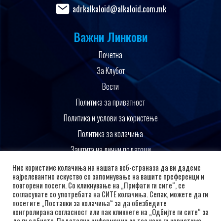
adrkalkaloid@alkaloid.com.mk
Важни Линкови
Почетна
За Клубот
Вести
Политика за приватност
Политика и услови за користење
Политика за колачиња
Заштита на лични податоци
Поддржано од
Ние користиме колачиња на нашата веб-страназа да ви дадеме
најрелевантно искуство со запомнување на вашите преференци и
повторени посети. Со кликнување на „Прифати ги сите“, се
согласувате со употребата на СИТЕ колачиња. Сепак, можете да ги
посетите „Поставки за колачиња“ за да обезбедите
контролирана согласност или пак кликнете на „Одбијте ги сите“ за
да ги одбиете. Подетални информации за тоа како ги користиме