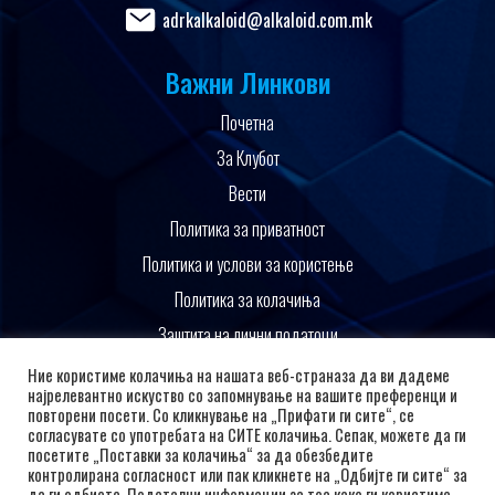
adrkalkaloid@alkaloid.com.mk
Важни Линкови
Почетна
За Клубот
Вести
Политика за приватност
Политика и услови за користење
Политика за колачиња
Заштита на лични податоци
Поддржано од
Ние користиме колачиња на нашата веб-страназа да ви дадеме
најрелевантно искуство со запомнување на вашите преференци и
повторени посети. Со кликнување на „Прифати ги сите“, се
согласувате со употребата на СИТЕ колачиња. Сепак, можете да ги
посетите „Поставки за колачиња“ за да обезбедите
контролирана согласност или пак кликнете на „Одбијте ги сите“ за
да ги одбиете. Подетални информации за тоа како ги користиме