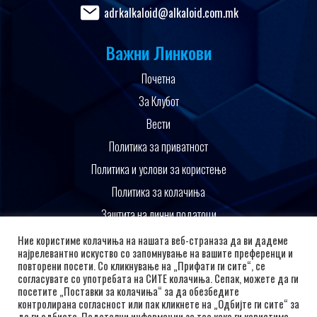
adrkalkaloid@alkaloid.com.mk
Важни Линкови
Почетна
За Клубот
Вести
Политика за приватност
Политика и услови за користење
Политика за колачиња
Заштита на лични податоци
Поддржано од
Ние користиме колачиња на нашата веб-страназа да ви дадеме
најрелевантно искуство со запомнување на вашите преференци и
повторени посети. Со кликнување на „Прифати ги сите“, се
согласувате со употребата на СИТЕ колачиња. Сепак, можете да ги
посетите „Поставки за колачиња“ за да обезбедите
контролирана согласност или пак кликнете на „Одбијте ги сите“ за
да ги одбиете. Подетални информации за тоа како ги користиме