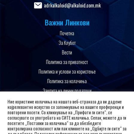
adrkalkaloid@alkaloid.com.mk
Важни Линкови
Почетна
За Клубот
Вести
Политика за приватност
Политика и услови за користење
Политика за колачиња
Заштита на лични податоци
Поддржано од
Ние користиме колачиња на нашата веб-страназа да ви дадеме
најрелевантно искуство со запомнување на вашите преференци и
повторени посети. Со кликнување на „Прифати ги сите“, се
согласувате со употребата на СИТЕ колачиња. Сепак, можете да ги
посетите „Поставки за колачиња“ за да обезбедите
контролирана согласност или пак кликнете на „Одбијте ги сите“ за
да ги одбиете. Подетални информации за тоа како ги користиме