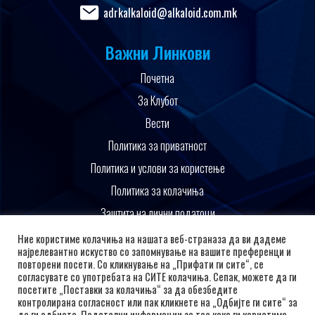
adrkalkaloid@alkaloid.com.mk
Важни Линкови
Почетна
За Клубот
Вести
Политика за приватност
Политика и услови за користење
Политика за колачиња
Заштита на лични податоци
Поддржано од
Ние користиме колачиња на нашата веб-страназа да ви дадеме
најрелевантно искуство со запомнување на вашите преференци и
повторени посети. Со кликнување на „Прифати ги сите“, се
согласувате со употребата на СИТЕ колачиња. Сепак, можете да ги
посетите „Поставки за колачиња“ за да обезбедите
контролирана согласност или пак кликнете на „Одбијте ги сите“ за
да ги одбиете. Подетални информации за тоа како ги користиме