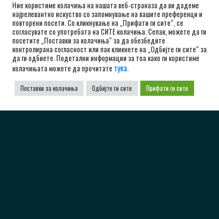
Ние користиме колачиња на нашата веб-страназа да ви дадеме
најрелевантно искуство со запомнување на вашите преференци и
повторени посети. Со кликнување на „Прифати ги сите“, се
согласувате со употребата на СИТЕ колачиња. Сепак, можете да ги
посетите „Поставки за колачиња“ за да обезбедите
контролирана согласност или пак кликнете на „Одбијте ги сите“ за
да ги одбиете. Подетални информации за тоа како ги користиме
тука
колачињата можете да прочитате
.
Поставки за колачиња
Одбијте ги сите
Прифати ги сите