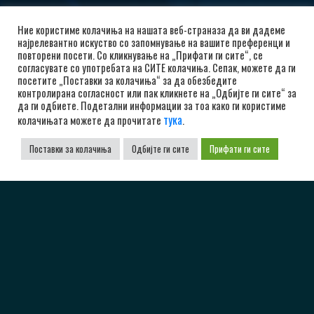
Ние користиме колачиња на нашата веб-страназа да ви дадеме
најрелевантно искуство со запомнување на вашите преференци и
повторени посети. Со кликнување на „Прифати ги сите“, се
согласувате со употребата на СИТЕ колачиња. Сепак, можете да ги
посетите „Поставки за колачиња“ за да обезбедите
контролирана согласност или пак кликнете на „Одбијте ги сите“ за
да ги одбиете. Подетални информации за тоа како ги користиме
тука
колачињата можете да прочитате
.
Поставки за колачиња
Одбијте ги сите
Прифати ги сите