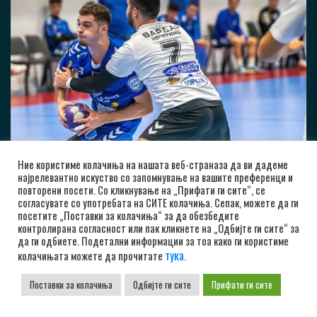
Ние користиме колачиња на нашата веб-страназа да ви дадеме
најрелевантно искуство со запомнување на вашите преференци и
повторени посети. Со кликнување на „Прифати ги сите“, се
согласувате со употребата на СИТЕ колачиња. Сепак, можете да ги
посетите „Поставки за колачиња“ за да обезбедите
контролирана согласност или пак кликнете на „Одбијте ги сите“ за
да ги одбиете. Подетални информации за тоа како ги користиме
тука
колачињата можете да прочитате
.
Поставки за колачиња
Одбијте ги сите
Прифати ги сите