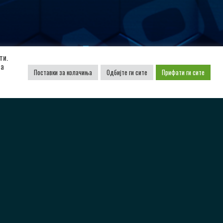
Поддржано од
ти.
да
Поставки за колачиња
Одбијте ги сите
Прифати ги сите