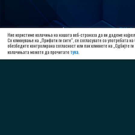
РК А
Ние користиме колачиња на нашата веб-страназа да ви дадеме најрел
Со кликнување на „Прифати ги сите“, се согласувате со употребата на
бу
обезбедите контролирана согласност или пак кликнете на „Одбијте ги 
10
тука
колачињата можете да прочитате
.
Ма
+3
ad