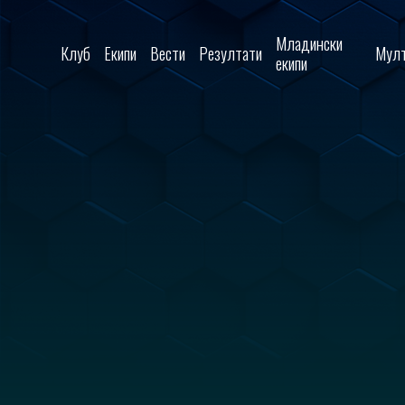
Skip to content
Младински
Клуб
Екипи
Вести
Резултати
Мулт
екипи