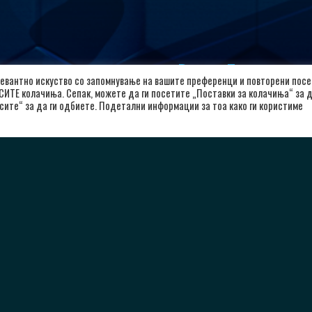
лкалоид
Важни Линкови
евантно искуство со запомнување на вашите преференци и повторени посе
 СИТЕ колачиња. Сепак, можете да ги посетите „Поставки за колачиња“ за 
л. Александар Македонски 12,
Почетна
сите“ за да ги одбиете. Подетални информации за тоа како ги користиме
00 Скопје, Република Северна
За Клубот
кедонија
Вести
8923104072
Политика за приватност
Политика и услови за користење
rkalkaloid@alkaloid.com.mk
Политика за колачиња
Заштита на лични податоци
Copyright © 2026 РК Алкалоид