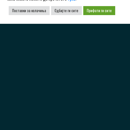
Поставки за колачиња
Одбијте ги сите
Прифати ги сите