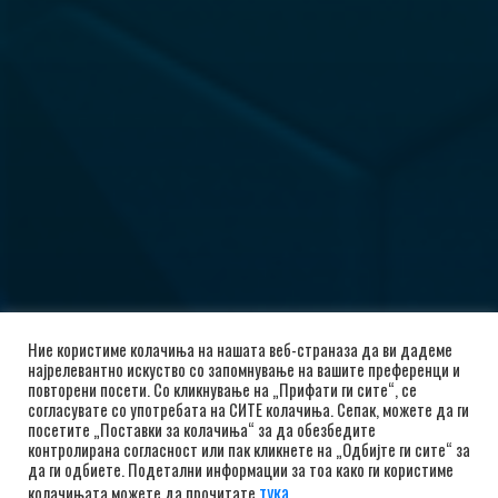
Ние користиме колачиња на нашата веб-страназа да ви дадеме
најрелевантно искуство со запомнување на вашите преференци и
повторени посети. Со кликнување на „Прифати ги сите“, се
согласувате со употребата на СИТЕ колачиња. Сепак, можете да ги
посетите „Поставки за колачиња“ за да обезбедите
контролирана согласност или пак кликнете на „Одбијте ги сите“ за
да ги одбиете. Подетални информации за тоа како ги користиме
тука
колачињата можете да прочитате
.