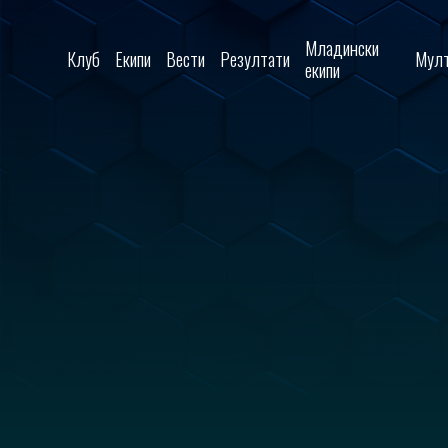
Skip to content
Младински
Клуб
Екипи
Вести
Резултати
Мулт
екипи