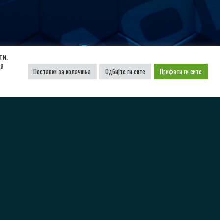
Поддржано од
ти.
да
Поставки за колачиња
Одбијте ги сите
Прифати ги сите