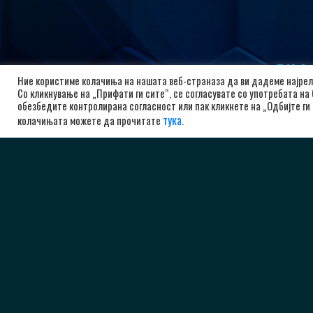
РК А
Ние користиме колачиња на нашата веб-страназа да ви дадеме најрел
Со кликнување на „Прифати ги сите“, се согласувате со употребата на
бу
обезбедите контролирана согласност или пак кликнете на „Одбијте ги 
10
тука
колачињата можете да прочитате
.
Ма
+3
ad