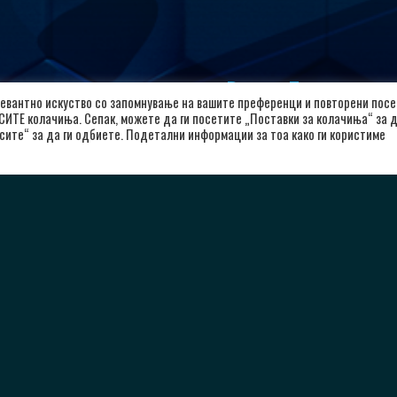
лкалоид
Важни Линкови
евантно искуство со запомнување на вашите преференци и повторени посе
 СИТЕ колачиња. Сепак, можете да ги посетите „Поставки за колачиња“ за 
л. Александар Македонски 12,
Почетна
сите“ за да ги одбиете. Подетални информации за тоа како ги користиме
00 Скопје, Република Северна
За Клубот
кедонија
Вести
8923104072
Политика за приватност
Политика и услови за користење
rkalkaloid@alkaloid.com.mk
Политика за колачиња
Заштита на лични податоци
Copyright © 2026 РК Алкалоид