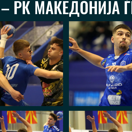
– РК МАКЕДОНИЈА ЃП