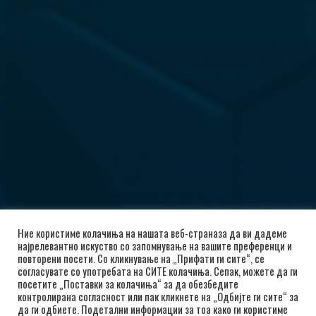
Ние користиме колачиња на нашата веб-страназа да ви дадеме
најрелевантно искуство со запомнување на вашите преференци и
повторени посети. Со кликнување на „Прифати ги сите“, се
согласувате со употребата на СИТЕ колачиња. Сепак, можете да ги
посетите „Поставки за колачиња“ за да обезбедите
контролирана согласност или пак кликнете на „Одбијте ги сите“ за
да ги одбиете. Подетални информации за тоа како ги користиме