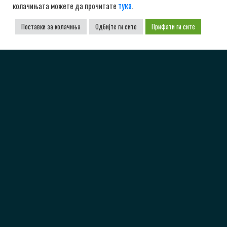
тука
колачињата можете да прочитате
.
Поставки за колачиња
Одбијте ги сите
Прифати ги сите