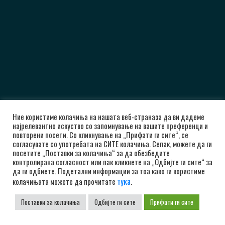
Ние користиме колачиња на нашата веб-страназа да ви дадеме
најрелевантно искуство со запомнување на вашите преференци и
повторени посети. Со кликнување на „Прифати ги сите“, се
согласувате со употребата на СИТЕ колачиња. Сепак, можете да ги
посетите „Поставки за колачиња“ за да обезбедите
контролирана согласност или пак кликнете на „Одбијте ги сите“ за
да ги одбиете. Подетални информации за тоа како ги користиме
тука
колачињата можете да прочитате
.
Поставки за колачиња
Одбијте ги сите
Прифати ги сите