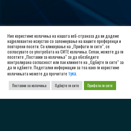
Ние користиме колачиња на нашата веб-страназа да ви дадеме
најрелевантно искуство со запомнување на вашите преференци и
повторени посети. Со кликнување на „Прифати ги сите“, се
согласувате со употребата на СИТЕ колачиња. Сепак, можете да ги
посетите „Поставки за колачиња“ за да обезбедите
контролирана согласност или пак кликнете на „Одбијте ги сите“ за
да ги одбиете. Подетални информации за тоа како ги користиме
тука
колачињата можете да прочитате
.
Поставки за колачиња
Одбијте ги сите
Прифати ги сите