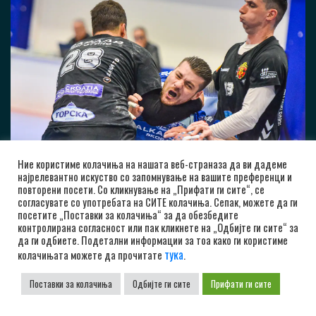
Ние користиме колачиња на нашата веб-страназа да ви дадеме
најрелевантно искуство со запомнување на вашите преференци и
повторени посети. Со кликнување на „Прифати ги сите“, се
согласувате со употребата на СИТЕ колачиња. Сепак, можете да ги
посетите „Поставки за колачиња“ за да обезбедите
контролирана согласност или пак кликнете на „Одбијте ги сите“ за
да ги одбиете. Подетални информации за тоа како ги користиме
тука
колачињата можете да прочитате
.
Поставки за колачиња
Одбијте ги сите
Прифати ги сите