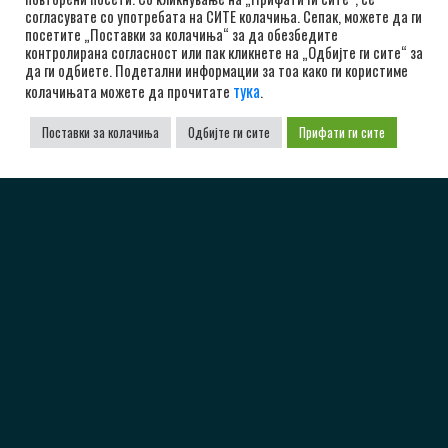
согласувате со употребата на СИТЕ колачиња. Сепак, можете да ги
посетите „Поставки за колачиња“ за да обезбедите
контролирана согласност или пак кликнете на „Одбијте ги сите“ за
да ги одбиете. Подетални информации за тоа како ги користиме
тука
колачињата можете да прочитате
.
Поставки за колачиња
Одбијте ги сите
Прифати ги сите