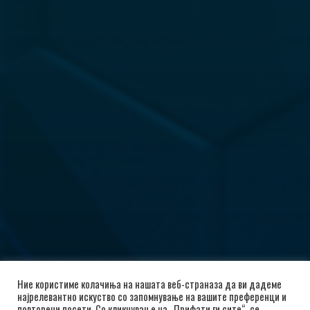
Ние користиме колачиња на нашата веб-страназа да ви дадеме
најрелевантно искуство со запомнување на вашите преференци и
повторени посети. Со кликнување на „Прифати ги сите“, се