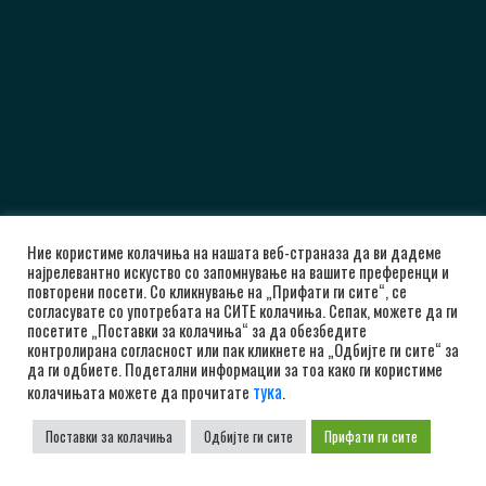
Ние користиме колачиња на нашата веб-страназа да ви дадеме
најрелевантно искуство со запомнување на вашите преференци и
повторени посети. Со кликнување на „Прифати ги сите“, се
согласувате со употребата на СИТЕ колачиња. Сепак, можете да ги
посетите „Поставки за колачиња“ за да обезбедите
контролирана согласност или пак кликнете на „Одбијте ги сите“ за
да ги одбиете. Подетални информации за тоа како ги користиме
тука
колачињата можете да прочитате
.
Поставки за колачиња
Одбијте ги сите
Прифати ги сите