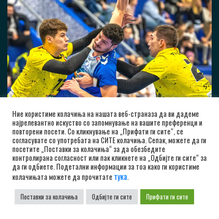
Ние користиме колачиња на нашата веб-страназа да ви дадеме
најрелевантно искуство со запомнување на вашите преференци и
повторени посети. Со кликнување на „Прифати ги сите“, се
согласувате со употребата на СИТЕ колачиња. Сепак, можете да ги
посетите „Поставки за колачиња“ за да обезбедите
контролирана согласност или пак кликнете на „Одбијте ги сите“ за
да ги одбиете. Подетални информации за тоа како ги користиме
тука
колачињата можете да прочитате
.
Поставки за колачиња
Одбијте ги сите
Прифати ги сите