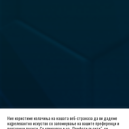
Ние користиме колачиња на нашата веб-страназа да ви дадеме
најрелевантно искуство со запомнување на вашите преференци и
повторени посети. Со кликнување на „Прифати ги сите“, се