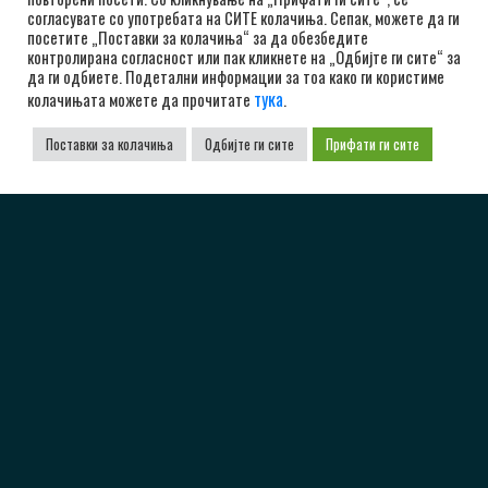
согласувате со употребата на СИТЕ колачиња. Сепак, можете да ги
посетите „Поставки за колачиња“ за да обезбедите
контролирана согласност или пак кликнете на „Одбијте ги сите“ за
да ги одбиете. Подетални информации за тоа како ги користиме
тука
колачињата можете да прочитате
.
Поставки за колачиња
Одбијте ги сите
Прифати ги сите